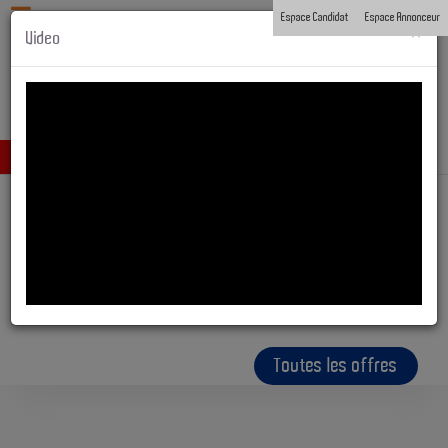
Espace Candidat
Espace Annonceur
×
Video
Offres d'emploi de la fonction publique
Fonction publique d'Etat
Fonction publique Hospitalière
Fonction publique Territoriale
Toutes les offres