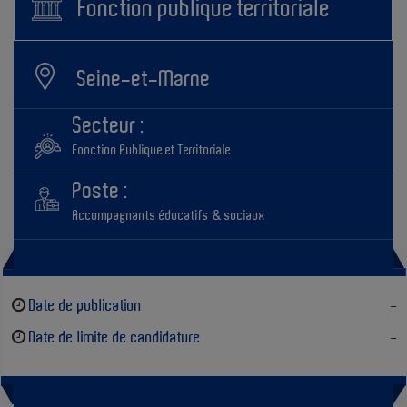
Fonction publique territoriale
Horaires d’ouverture des structures :
7h - 19h le mercredi
16h - 18h30 le lundi, mardi, jeudi et vendredi
Seine-et-Marne
Secteur :
Fonction Publique et Territoriale
Connaissances techniques :
Permis de conduire et véhicule indispensables
Poste :
Bafa
Accompagnants éducatifs & sociaux
Qualités requises :
Respect de la hiérarchie
Date de publication
-
Ponctualité
Date de limite de candidature
-
Discrétion et respect du secret professionnel
Rigueur, organisation et sens des priorités
Capacité d’adaptation