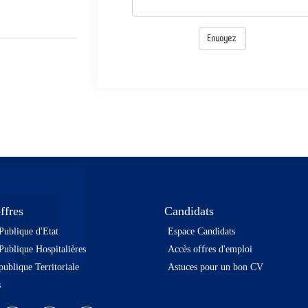
ffres
Candidats
Publique d'Etat
Espace Candidats
Publique Hospitalières
Accès offres d'emploi
publique Territoriale
Astuces pour un bon CV
s